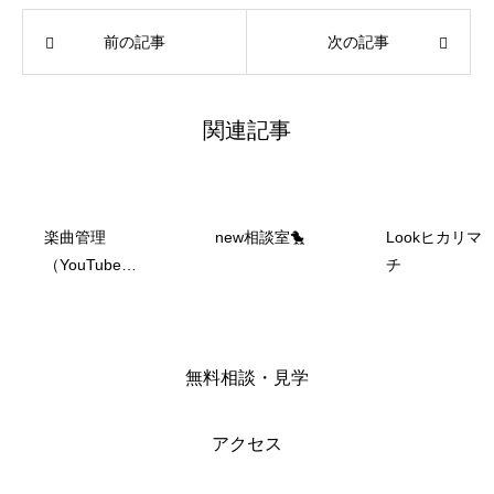
前の記事
次の記事
関連記事
楽曲管理
new相談室🐤
Lookヒカリマ
（YouTube、
チ
SNSへの動画
配信）作業🎵
無料相談・見学
アクセス