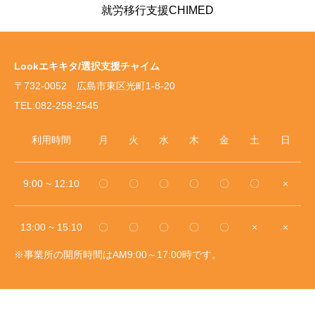
就労移行支援CHIMED
Lookエキキタ/選択支援チャイム
〒732-0052 広島市東区光町1-8-20
TEL:082-258-2545
利用時間
月
火
水
木
金
土
日
9:00 ~ 12:10
〇
〇
〇
〇
〇
〇
×
13:00 ~ 15:10
〇
〇
〇
〇
〇
×
×
※事業所の開所時間はAM9:00～17:00時です。