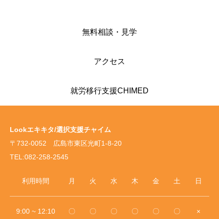
無料相談・見学
アクセス
就労移行支援CHIMED
Lookエキキタ/選択支援チャイム
〒732-0052 広島市東区光町1-8-20
TEL:082-258-2545
利用時間
月
火
水
木
金
土
日
9:00 ~ 12:10
〇
〇
〇
〇
〇
〇
×