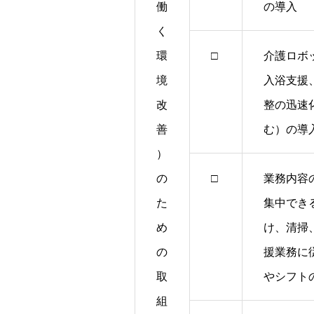
働
の導入
く
環
□
介護ロボ
境
入浴支援
改
整の迅速
善
む）の導
）
の
□
業務内容
た
集中でき
め
け、清掃
の
援業務に
取
やシフト
組