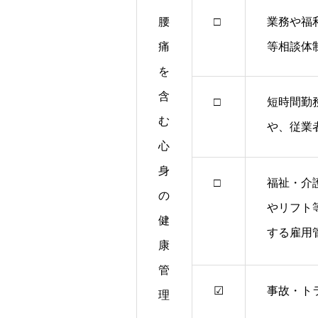
腰
□
業務や福
痛
等相談体
を
含
□
短時間勤
む
や、従業
心
身
□
福祉・介
の
やリフト
健
する雇用
康
管
☑
事故・ト
理