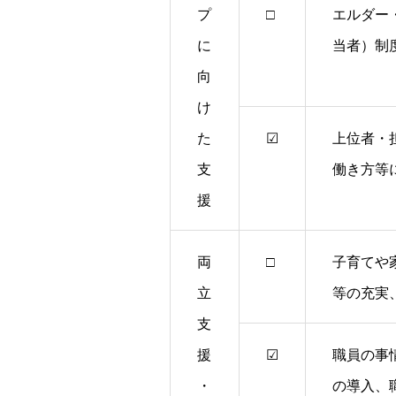
プ
□
エルダー
に
当者）制
向
け
た
☑
上位者・
支
働き方等
援
両
□
子育てや
立
等の充実
支
援
☑
職員の事
・
の導入、