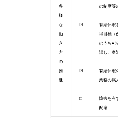
多
の制度等
様
な
☑
有給休暇
働
得目標（
き
のうち●
方
認し、身
の
推
☑
有給休暇
進
業務の属
□
障害を有
配慮