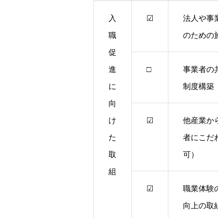
入
☑
法人や事
職
のための
促
進
□
事業者の
に
制度構築
向
け
☑
他産業か
た
者にこだ
取
可）
組
☑
職業体験
向上の取