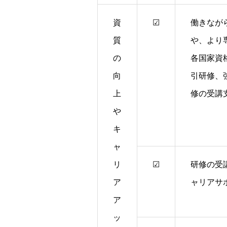
資
☑
働きなが
質
や、より
の
各国家資
向
引研修、
上
修の受講
や
キ
ャ
リ
☑
研修の受
ア
ャリアサ
ア
ッ