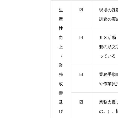
生
☑
現場の課
産
調査の実
性
向
☑
５Ｓ活動
上
躾の頭文
（
っている
業
務
☑
業務手順
改
や作業負
善
及
☑
業務支援
び
の。）、