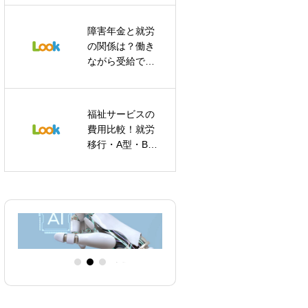
解説
Lookエキキタで
選べる多彩な作
障害年金と就労
業内容
浴衣姿のわんち
の関係は？働き
ゃん
ながら受給でき
る条件を解説
福祉サービスの
費用比較！就労
夏のはじまり
移行・A型・B型
の違いを徹底解
説
InstagramやWEB画像編集
AIを使ったHP編集
管理物件清掃