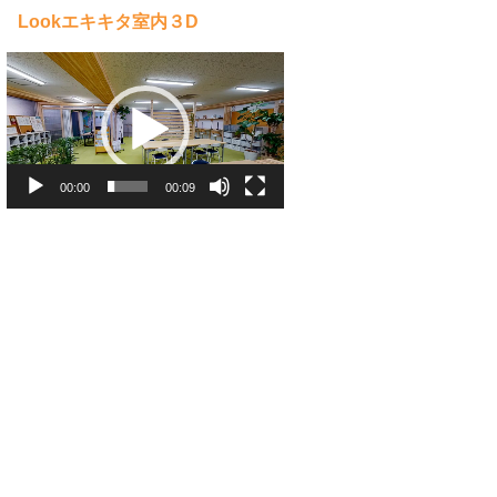
Lookエキキタ室内３D
動
画
プ
レ
ー
ヤ
ー
00:00
00:09