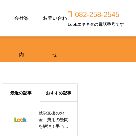
082-258-2545
会社案
お問い合わ
Lookエキキタの電話番号です
内
せ
最近の記事
おすすめ記事
就労支援のお
広島市東区で工
金・費用の疑問
賃が高い就労継
を解消！手当や
続支援B型を探し
交通費まで徹底
ている方へ｜