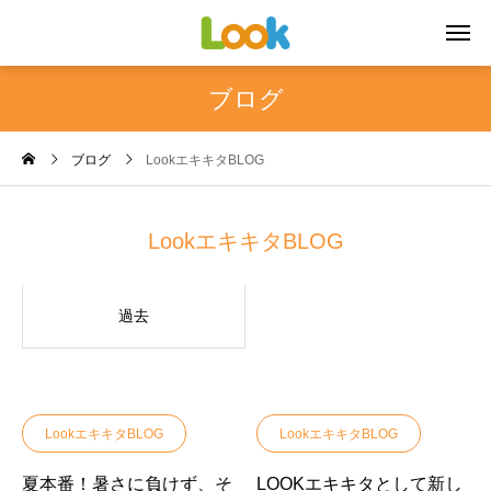
ブログ
ブログ
LookエキキタBLOG
LookエキキタBLOG
過去
LookエキキタBLOG
LookエキキタBLOG
夏本番！暑さに負けず、そ
LOOKエキキタとして新し