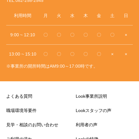
TEL:082-258-2545
利用時間
月
火
水
木
金
土
日
9:00 ~ 12:10
〇
〇
〇
〇
〇
〇
×
13:00 ~ 15:10
〇
〇
〇
〇
〇
×
×
※事業所の開所時間はAM9:00～17:00時です。
よくある質問
Look事業所説明
職場環境等要件
Lookスタッフの声
見学・相談のお問い合わせ
利用者の声
ご利用の流れ
Lookの特徴