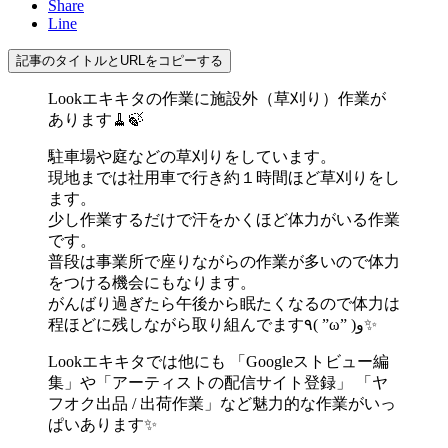
Share
Line
記事のタイトルとURLをコピーする
Lookエキキタの作業に施設外（草刈り）作業が
あります🧹🍃
駐車場や庭などの草刈りをしています。
現地までは社用車で行き約１時間ほど草刈りをし
ます。
少し作業するだけで汗をかくほど体力がいる作業
です。
普段は事業所で座りながらの作業が多いので体力
をつける機会にもなります。
がんばり過ぎたら午後から眠たくなるので体力は
程ほどに残しながら取り組んでます٩( ”ω” )و✨
Lookエキキタでは他にも 「Googleストビュー編
集」や「アーティストの配信サイト登録」 「ヤ
フオク出品 / 出荷作業」など魅力的な作業がいっ
ぱいあります✨