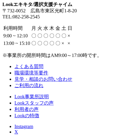
Lookエキキタ/選択支援チャイム
〒732-0052 広島市東区光町1-8-20
TEL:082-258-2545
利用時間
月
火
水
木
金
土
日
9:00 ~ 12:10
〇
〇
〇
〇
〇
〇
×
13:00 ~ 15:10
〇
〇
〇
〇
〇
×
×
※事業所の開所時間はAM9:00～17:00時です。
よくある質問
職場環境等要件
見学・相談のお問い合わせ
ご利用の流れ
Look事業所説明
Lookスタッフの声
利用者の声
Lookの特徴
Instagram
X