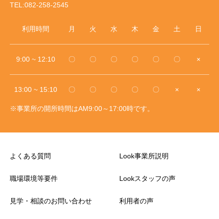
TEL:082-258-2545
利用時間
月
火
水
木
金
土
日
9:00 ~ 12:10
〇
〇
〇
〇
〇
〇
×
13:00 ~ 15:10
〇
〇
〇
〇
〇
×
×
※事業所の開所時間はAM9:00～17:00時です。
よくある質問
Look事業所説明
職場環境等要件
Lookスタッフの声
見学・相談のお問い合わせ
利用者の声