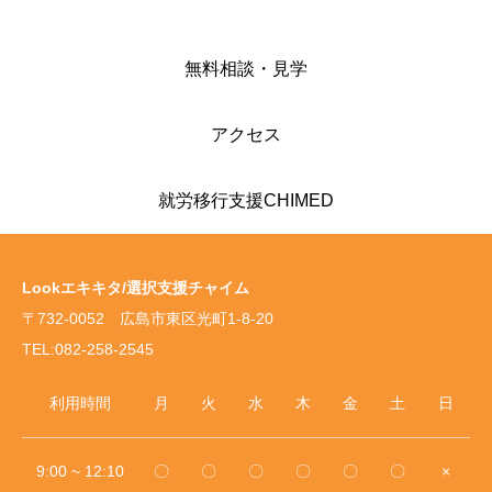
ク ドイツの森
に出店してき
ました！
無料相談・見学
アクセス
就労移行支援CHIMED
Lookエキキタ/選択支援チャイム
〒732-0052 広島市東区光町1-8-20
TEL:082-258-2545
利用時間
月
火
水
木
金
土
日
9:00 ~ 12:10
〇
〇
〇
〇
〇
〇
×