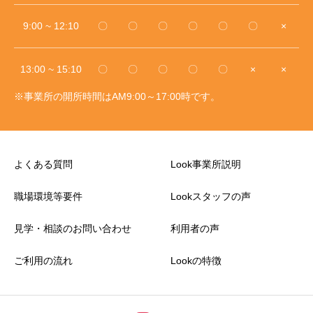
9:00 ~ 12:10
〇
〇
〇
〇
〇
〇
×
13:00 ~ 15:10
〇
〇
〇
〇
〇
×
×
※事業所の開所時間はAM9:00～17:00時です。
よくある質問
Look事業所説明
職場環境等要件
Lookスタッフの声
見学・相談のお問い合わせ
利用者の声
ご利用の流れ
Lookの特徴