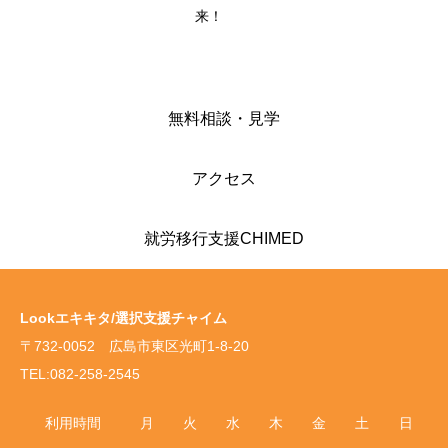
来！
無料相談・見学
アクセス
就労移行支援CHIMED
Lookエキキタ/選択支援チャイム
〒732-0052 広島市東区光町1-8-20
TEL:082-258-2545
利用時間
月
火
水
木
金
土
日