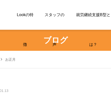
Lookの特
スタッフの
就労継続支援B型と
ブログ
徴
声
は？
お正月
01.13