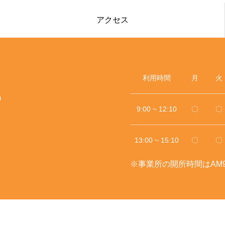
アクセス
利用時間
月
火
0
9:00 ~ 12:10
〇
〇
13:00 ~ 15:10
〇
〇
※事業所の開所時間はAM9: