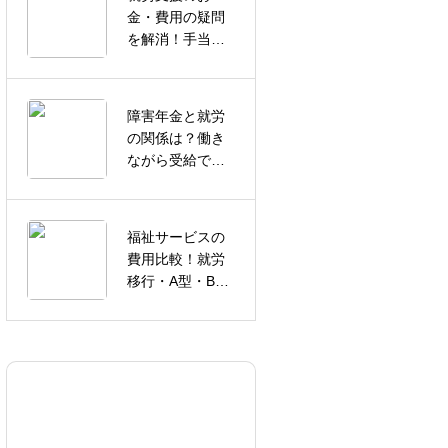
金・費用の疑問
賃が高い就労継
を解消！手当や
続支援B型を探し
交通費まで徹底
ている方へ｜
解説
Lookエキキタで
選べる多彩な作
障害年金と就労
業内容
浴衣姿のわんち
の関係は？働き
ゃん
ながら受給でき
る条件を解説
福祉サービスの
費用比較！就労
夏のはじまり
移行・A型・B型
の違いを徹底解
説