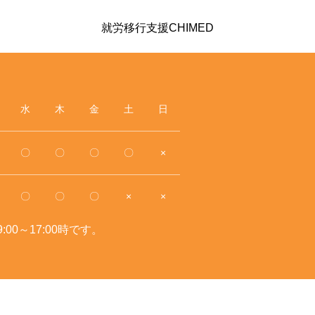
就労移行支援CHIMED
水
木
金
土
日
〇
〇
〇
〇
×
〇
〇
〇
×
×
00～17:00時です。