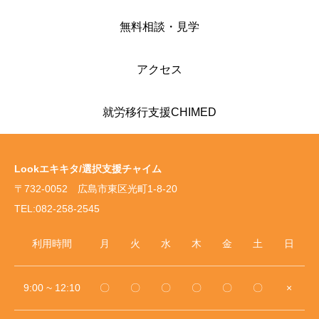
い選び方を解
説
無料相談・見学
アクセス
就労移行支援CHIMED
Lookエキキタ/選択支援チャイム
〒732-0052 広島市東区光町1-8-20
TEL:082-258-2545
利用時間
月
火
水
木
金
土
日
9:00 ~ 12:10
〇
〇
〇
〇
〇
〇
×