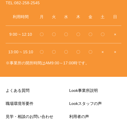
TEL:082-258-2545
利用時間
月
火
水
木
金
土
日
9:00 ~ 12:10
〇
〇
〇
〇
〇
〇
×
13:00 ~ 15:10
〇
〇
〇
〇
〇
×
×
※事業所の開所時間はAM9:00～17:00時です。
よくある質問
Look事業所説明
職場環境等要件
Lookスタッフの声
見学・相談のお問い合わせ
利用者の声