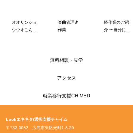
オオサンショ
楽曲管理🎵
軽作業のご紹
ウウオこんに
作業
介 〜自分に合
ゃく
った“できるこ
と”を見つけて
いく〜
無料相談・見学
アクセス
就労移行支援CHIMED
Lookエキキタ/選択支援チャイム
〒732-0052 広島市東区光町1-8-20