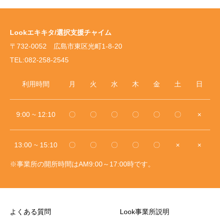
Lookエキキタ/選択支援チャイム
〒732-0052 広島市東区光町1-8-20
TEL:082-258-2545
利用時間
月
火
水
木
金
土
日
9:00 ~ 12:10
〇
〇
〇
〇
〇
〇
×
13:00 ~ 15:10
〇
〇
〇
〇
〇
×
×
※事業所の開所時間はAM9:00～17:00時です。
よくある質問
Look事業所説明