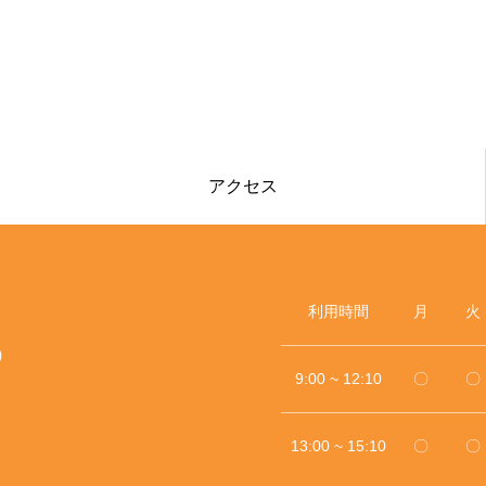
アクセス
利用時間
月
火
0
9:00 ~ 12:10
〇
〇
13:00 ~ 15:10
〇
〇