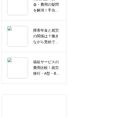
金・費用の疑問
賃が高い就労継
を解消！手当や
続支援B型を探し
交通費まで徹底
ている方へ｜
解説
Lookエキキタで
選べる多彩な作
障害年金と就労
業内容
浴衣姿のわんち
の関係は？働き
ゃん
ながら受給でき
る条件を解説
福祉サービスの
費用比較！就労
夏のはじまり
移行・A型・B型
の違いを徹底解
説