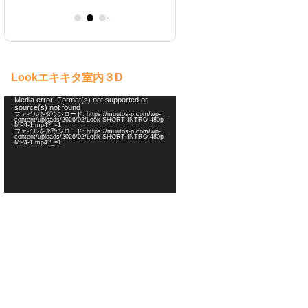
ebay 海外オークション
ペットフード制作
キャンドル制作
販売
Lookエキキタ室内３D
動
Media error: Format(s) not supported or
source(s) not found
画
ファイルをダウンロード: https://muutos-p.com/wp-
プ
content/uploads/2026/02/Look-SHORT-INTRO-480p-
MP4-1.mp4?_=1
レ
ファイルをダウンロード: https://muutos-p.com/wp-
ー
content/uploads/2026/02/Look-SHORT-INTRO-480p-
MP4-1.mp4?_=1
ヤ
ー