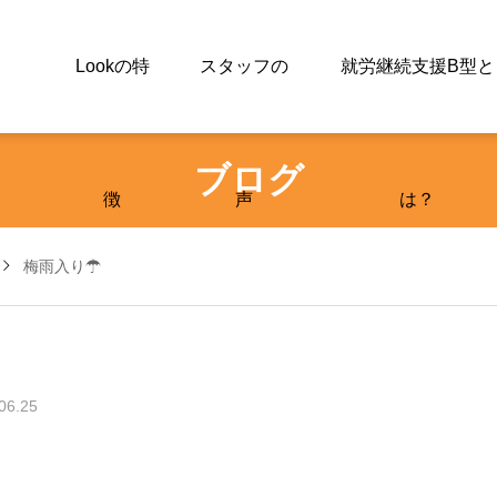
Lookの特
スタッフの
就労継続支援B型と
ブログ
徴
声
は？
梅雨入り☂
06.25