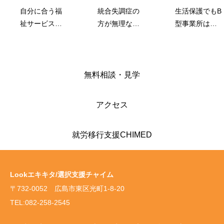
自分に合う福
統合失調症の
生活保護でもB
祉サービスの
方が無理なく
型事業所は利
見つけ方
働く方法
用できる？損
しないための
選び方
無料相談・見学
アクセス
就労移行支援CHIMED
Lookエキキタ/選択支援チャイム
〒732-0052 広島市東区光町1-8-20
TEL:082-258-2545