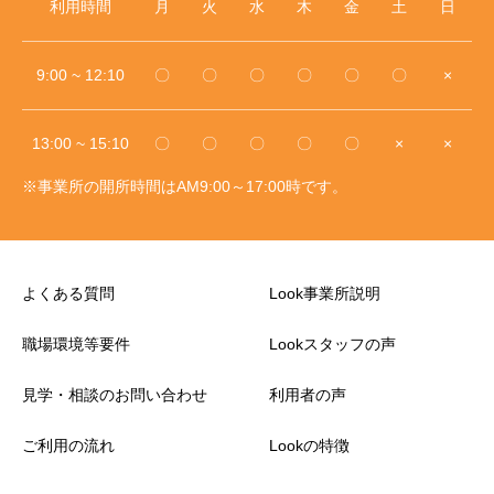
利用時間
月
火
水
木
金
土
日
9:00 ~ 12:10
〇
〇
〇
〇
〇
〇
×
13:00 ~ 15:10
〇
〇
〇
〇
〇
×
×
※事業所の開所時間はAM9:00～17:00時です。
よくある質問
Look事業所説明
職場環境等要件
Lookスタッフの声
見学・相談のお問い合わせ
利用者の声
ご利用の流れ
Lookの特徴