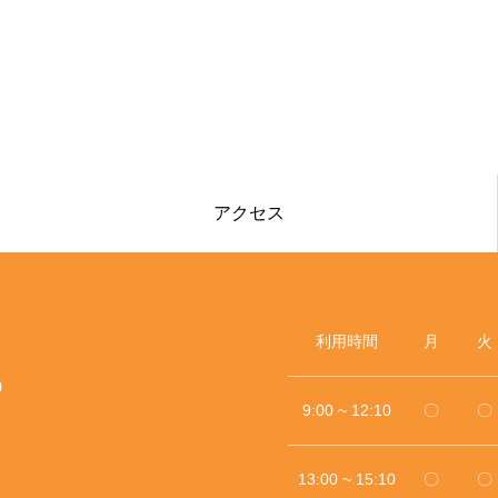
アクセス
利用時間
月
火
0
9:00 ~ 12:10
〇
〇
13:00 ~ 15:10
〇
〇