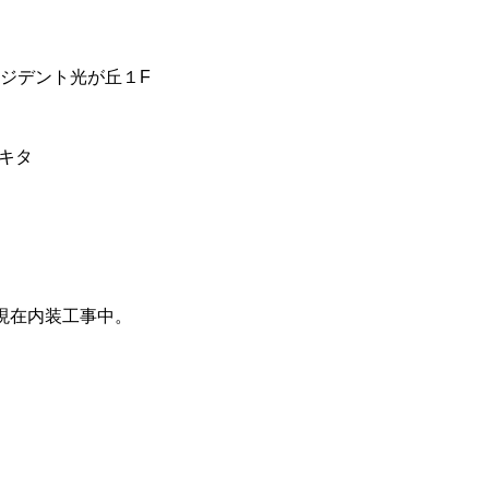
ジデント光が丘１F
キキタ
現在内装工事中。