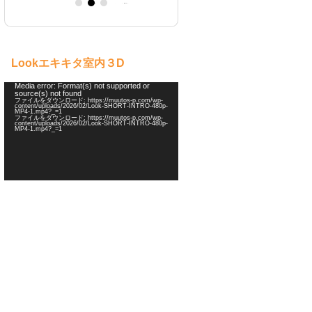
パソコン入力作業
キャンドル制作
メルカリ
Lookエキキタ室内３D
動
Media error: Format(s) not supported or
source(s) not found
画
ファイルをダウンロード: https://muutos-p.com/wp-
プ
content/uploads/2026/02/Look-SHORT-INTRO-480p-
MP4-1.mp4?_=1
レ
ファイルをダウンロード: https://muutos-p.com/wp-
ー
content/uploads/2026/02/Look-SHORT-INTRO-480p-
MP4-1.mp4?_=1
ヤ
ー