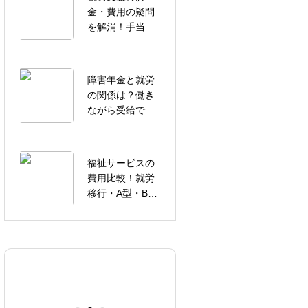
金・費用の疑問
賃が高い就労継
を解消！手当や
続支援B型を探し
交通費まで徹底
ている方へ｜
解説
Lookエキキタで
選べる多彩な作
障害年金と就労
業内容
浴衣姿のわんち
の関係は？働き
ゃん
ながら受給でき
る条件を解説
福祉サービスの
費用比較！就労
夏のはじまり
移行・A型・B型
の違いを徹底解
説