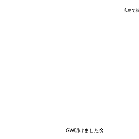
広島で就
GW明けました🌼