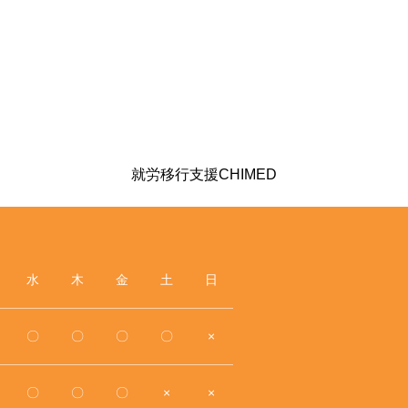
就労移行支援CHIMED
水
木
金
土
日
〇
〇
〇
〇
×
〇
〇
〇
×
×