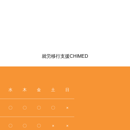
就労移行支援CHIMED
水
木
金
土
日
〇
〇
〇
〇
×
〇
〇
〇
×
×