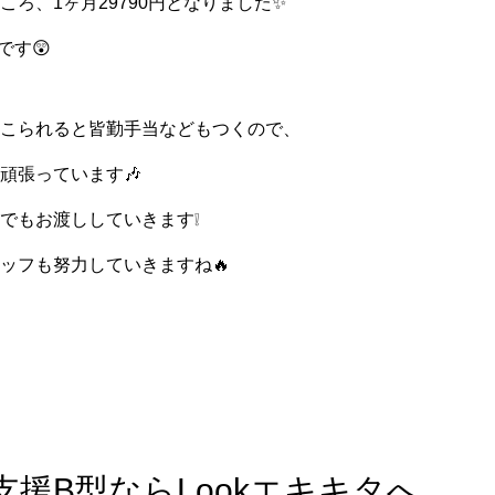
ろ、1ヶ月29790円となりました✨
です😲
こられると皆勤手当などもつくので、
頑張っています🎶
でもお渡ししていきます❕
ッフも努力していきますね🔥
援B型ならLookエキキタへ