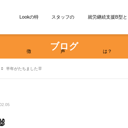
Lookの特
スタッフの
就労継続支援B型と
ブログ
徴
声
は？
半年がたちました🐰
02.05
