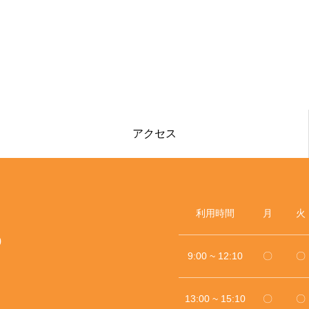
アクセス
利用時間
月
火
0
9:00 ~ 12:10
〇
〇
13:00 ~ 15:10
〇
〇