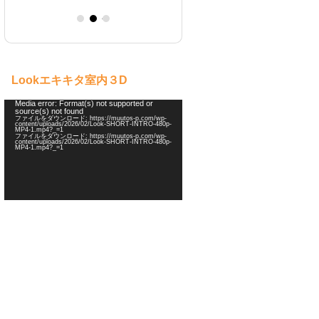
ebay 海外オークション
メルカリ
軽作業
販売
Lookエキキタ室内３D
動
Media error: Format(s) not supported or
source(s) not found
画
ファイルをダウンロード: https://muutos-p.com/wp-
プ
content/uploads/2026/02/Look-SHORT-INTRO-480p-
MP4-1.mp4?_=1
レ
ファイルをダウンロード: https://muutos-p.com/wp-
ー
content/uploads/2026/02/Look-SHORT-INTRO-480p-
MP4-1.mp4?_=1
ヤ
ー