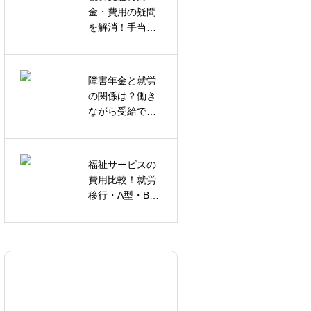
金・費用の疑問
賃が高い就労継
を解消！手当や
続支援B型を探し
交通費まで徹底
ている方へ｜
解説
Lookエキキタで
選べる多彩な作
障害年金と就労
業内容
浴衣姿のわんち
の関係は？働き
ゃん
ながら受給でき
る条件を解説
福祉サービスの
費用比較！就労
夏のはじまり
移行・A型・B型
の違いを徹底解
説